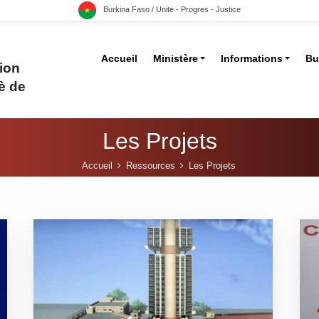
Burkina Faso / Unite - Progres - Justice
Accueil
Ministère
Informations
Bu
ion
è de
Les Projets
Accueil
Ressources
Les Projets