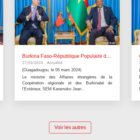
Burkina Faso-République Populaire de Chine: Les grands axes de la coopération passés en revue (Ouagadougou, le 05 mars 2024)
27/03/2024
Actualité
(Ouagadougou, le 05 mars 2024)
Le ministre des Affaires étrangères de la
Coopération régionale et des Burkinabè de
l’Extérieur, SEM Karamoko Jean…
Voir les autres