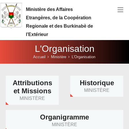
Aller au contenu principal
Ministère des Affaires
Etrangères, de la Coopération
Regionale et des Burkinabè de
l’Extérieur
L'Organisation
Vous êtes ici:
Accueil
Ministère
L'Organisation
Attributions
Historique
et Missions
MINISTÈRE
MINISTÈRE
Organigramme
MINISTÈRE