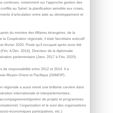
ns continues, notamment sur l’approche gestion des
onflits au Sahel, la planification sensible aux crises,
ruments d’articulation entre aide au développement et
rès du ministre des Affaires étrangères, de la
 la Coopération régionale, il était Secrétaire exécutif
 février 2020. Poste qu’il occupait après avoir été
(Fév. A Déc. 2014), Directeur de la diplomatie
pération parlementaire (Janv. 2017 à Fév. 2020).
es de responsabilité entre 2012 et 2014. Il a
 Asie-Moyen-Orient et Pacifique (DAMOP).
n régionale a aussi mené une brillante carrière dans
ration internationale et interparlementaire,
l’accompagnement/gestion de projets et programmes
isationnel, l’organisation et le suivi des organisations
 socio-économiques participatives, etc.).