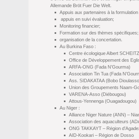
Allemande Bröt Fuer Die Welt.
Appuis aux partenaires à la formulation 
appuis en suivi évaluation;
Monitoring financier;
Formation sur des thèmes spécifiques;
organisation de la concertation.
Au Burkina Faso :
Centre écologique Albert SCHEI
Office de Développement des Egl
ARFA-ONG (Fada N’Gourma)
Association Tin Tua (Fada N’Gour
Ass. SIDAKATAA (Bobo Dioulasso
Union des Groupements Naam-Go
VARENA-Asso (Diébougou)
Attous-Yennenga (Ouagadougou)
Au Niger :
Alliance Niger Nature (ANN) – Ni
Association des aquaculteurs (ADA
ONG TAKKAYT – Région d’Agade
AID-Kookari – Région de Dosso