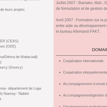
Juillet 2007 : Bamako, Mali 
de formulation et de gestion 
de leurs projets;
Avril 2007 : Formation sur la p
entre aide au développement e
le bureau Allemand FAKT.
TZER (CEAS)
ises (ODE)
DOMAI
ma/Diéma de Matiacoali)
Coopération internationale
)
urcy (Gourcy)
Coopération interparlementa
Accompagnement /conseil e
amey- département de Loga
) Niamey- Tilabéri
Accompagnement/gestion de
z
Développement institutionnel