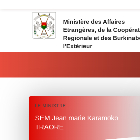
Aller au contenu principal
Ministère des Affaires
Etrangères, de la Coopérat
Regionale et des Burkinab
l’Extérieur
Vous êtes ici:
LE MINISTRE
SEM Jean marie Karamoko
TRAORE