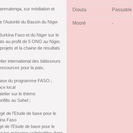
anmatenga, sur médiation et
Dioula
Passable
de l’Autorité du Bassin du Niger
Mooré
-
urkina Faso et du Niger sur le
tats au profit de 5 ONG au Niger.
rojets et la chaine de résultats
lier international des bâtisseurs
essources pour la paix,
 base du programme FASO ;
nce local
atelier sur le thème
flits au Sahel ;
é de l’Etude de base pour le
kina Faso
 de l’Etude de base pour le
ur les ménages vulnérables dans