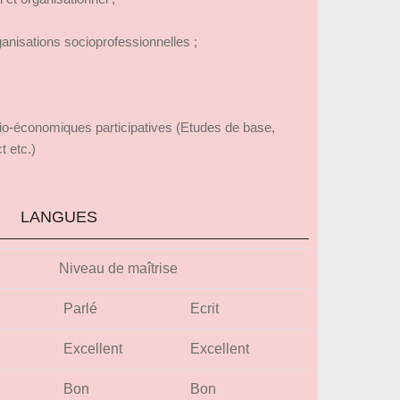
ganisations socioprofessionnelles ;
io-économiques participatives (Etudes de base,
ct etc.)
LANGUES
Niveau de maîtrise
Parlé
Ecrit
Excellent
Excellent
Bon
Bon