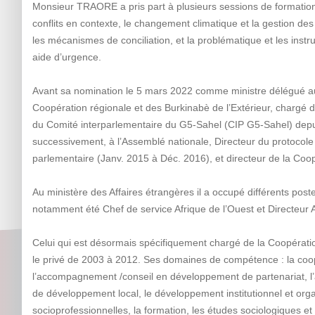
Monsieur TRAORE a pris part à plusieurs sessions de formatio
conflits en contexte, le changement climatique et la gestion des c
les mécanismes de conciliation, et la problématique et les inst
aide d’urgence.
Avant sa nomination le 5 mars 2022 comme ministre délégué aup
Coopération régionale et des Burkinabè de l’Extérieur, chargé de
du Comité interparlementaire du G5-Sahel (CIP G5-Sahel) depuis
successivement, à l’Assemblé nationale, Directeur du protocole 
parlementaire (Janv. 2015 à Déc. 2016), et directeur de la Coo
Au ministère des Affaires étrangères il a occupé différents post
notamment été Chef de service Afrique de l’Ouest et Directeur
Celui qui est désormais spécifiquement chargé de la Coopératio
le privé de 2003 à 2012. Ses domaines de compétence : la coopé
l’accompagnement /conseil en développement de partenariat, 
de développement local, le développement institutionnel et organ
socioprofessionnelles, la formation, les études sociologiques et