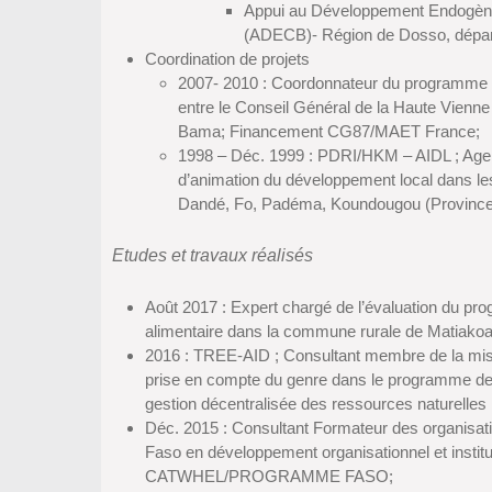
Appui au Développement Endogèn
(ADECB)- Région de Dosso, dépar
Coordination de projets
2007- 2010 : Coordonnateur du programme d
entre le Conseil Général de la Haute Vienn
Bama; Financement CG87/MAET France;
1998 – Déc. 1999 : PDRI/HKM – AIDL ; Ag
d’animation du développement local dans l
Dandé, Fo, Padéma, Koundougou (Province
Etudes et travaux réalisés
Août 2017 : Expert chargé de l’évaluation du pro
alimentaire dans la commune rurale de Matiakoal
2016 : TREE-AID ; Consultant membre de la missi
prise en compte du genre dans le programme de
gestion décentralisée des ressources naturelles 
Déc. 2015 : Consultant Formateur des organisa
Faso en développement organisationnel et institut
CATWHEL/PROGRAMME FASO;