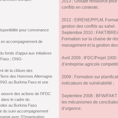
2013 : Groupe ressource pour l
conflits en contexte;
2012 : EIRENE/PPLM, Formatio
gestion des conflits au sahel.
isponibilité pour convenance
Septembre 2010 : FAKT/BREAD
Formation sur la chaine de résu
al en accompagnement de
management et la gestion des 
du fonds d’appui aux initiatives
Avril 2009 : IFDC/Projet 1000
na Faso ; ONG-
d’entreprise agricole competiti
 de la clôture des
e Terre des Hommes Allemagne
2009 : Formation sur planificat
4 ONG au Burkina Faso et une
indicateurs de vulnérabilité ;
 oeuvre des actions de l’IFDC
Septembre 2008 : BFW/FAKT ; S
s) dans le cadre du
les mécanismes de conciliatio
coles au Burkina Faso
d’urgence;
dre du suivi accompagnement
nariat avec l’Organisation