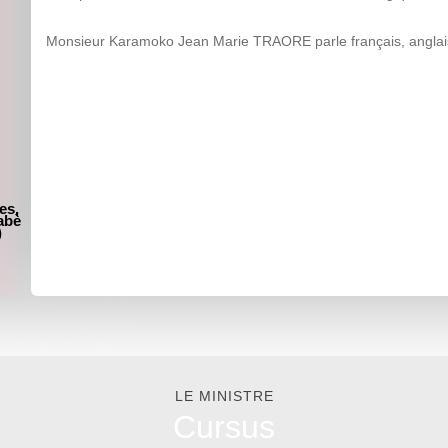
Monsieur Karamoko Jean Marie TRAORE parle français, anglais, d
es,
abè
)
LE MINISTRE
Cursus