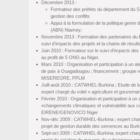
Décembre 2013 :
Formateur des préfets du département du S
gestion des conflits
Appui à la formulation de la politique genre 
(ABN) Niamey;
Novembre 2013 : Formation des partenaires du B
suivi d’impacts des projets et la chaine de résul
Juin 2010 : Formateur sur le suivi d’impacts des p
au profit de 5 ONG au Niger.
Mars 2010 : Organisation et participation à un ate
de paix à Ouagadougou ; financement ; groupe r
MISEREORE, PPLM
Juill-août 2010 : CATWHEL-Burkina ; Etude de
expert chargé du volet « agriculture et gouverna
Février 2010 : Organisation et participation à un 
«changements climatiques et vulnérabilité aux con
EIRENE/GENOVICO Niger
Nov-déc 2009 : CATWHEL-Burkina ; expert charg
projet de gestion durable des semences au Bur
Sept-oct 2009 : CATWHEL-Burkina; expert chargé
projet de création de moyens de subsistance po