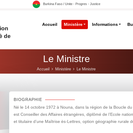
Burkina Faso / Unite - Progres - Justice
Accueil
Ministère
Informations
Bu
ion
è de
Le Ministre
Accueil
Ministère
Le Ministre
BIOGRAPHIE
Né le 14 octobre 1972 à Nouna, dans la région de la Boucl
est Conseiller des Affaires étrangères, diplômé de l’Ecole natio
et titulaire d’une Maîtrise ès-Lettres, option géographie rural