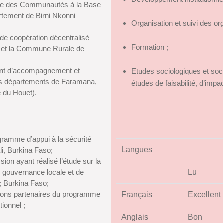
e des Communautés à la Base
tement de Birni Nkonni
Organisation et suivi des or
e coopération décentralisé
Formation ;
e et la Commune Rurale de
ent d’accompagnement et
Etudes sociologiques et soc
es départements de Faramana,
études de faisabilité, d’impa
 du Houet).
gramme d’appui à la sécurité
Langues
i, Burkina Faso;
on ayant réalisé l’étude sur la
 gouvernance locale et de
Lu
; Burkina Faso;
tions partenaires du programme
Français
Excellent
ionnel ;
Anglais
Bon