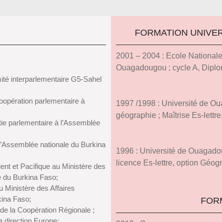
FORMATION UNIVER
2001 – 2004 : Ecole Nationale 
Ouagadougou ; cycle A, Diplom
mité interparlementaire G5-Sahel
coopération parlementaire à
1997 /1998 : Université de 
géographie ; Maîtrise Es-lettr
atie parlementaire à l’Assemblée
 l’Assemblée nationale du Burkina
1996 : Université de Ouagad
licence Es-lettre, option Géogr
ent et Pacifique au Ministère des
le du Burkina Faso;
u Ministère des Affaires
kina Faso;
FOR
 de la Coopération Régionale ;
a direction Europe;