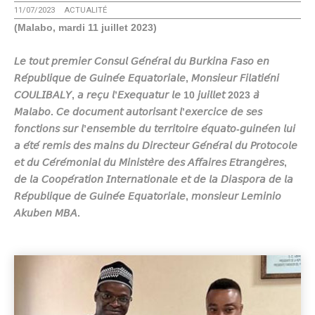
11/07/2023
ACTUALITÉ
(Malabo, mardi 11 juillet 2023)
𝘓𝘦 𝘵𝘰𝘶𝘵 𝘱𝘳𝘦𝘮𝘪𝘦𝘳 𝘊𝘰𝘯𝘴𝘶𝘭 𝘎𝘦́𝘯𝘦́𝘳𝘢𝘭 𝘥𝘶 𝘉𝘶𝘳𝘬𝘪𝘯𝘢 𝘍𝘢𝘴𝘰 𝘦𝘯
𝘙𝘦́𝘱𝘶𝘣𝘭𝘪𝘲𝘶𝘦 𝘥𝘦 𝘎𝘶𝘪𝘯𝘦́𝘦 𝘌𝘲𝘶𝘢𝘵𝘰𝘳𝘪𝘢𝘭𝘦, 𝘔𝘰𝘯𝘴𝘪𝘦𝘶𝘳 𝘍𝘪𝘭𝘢𝘵𝘪𝘦́𝘯𝘪
𝘊𝘖𝘜𝘓𝘐𝘉𝘈𝘓𝘠, 𝘢 𝘳𝘦𝘤̧𝘶 𝘭’𝘌𝘹𝘦𝘲𝘶𝘢𝘵𝘶𝘳 𝘭𝘦 10 𝘫𝘶𝘪𝘭𝘭𝘦𝘵 2023 𝘢̀
𝘔𝘢𝘭𝘢𝘣𝘰. 𝘊𝘦 𝘥𝘰𝘤𝘶𝘮𝘦𝘯𝘵 𝘢𝘶𝘵𝘰𝘳𝘪𝘴𝘢𝘯𝘵 𝘭’𝘦𝘹𝘦𝘳𝘤𝘪𝘤𝘦 𝘥𝘦 𝘴𝘦𝘴
𝘧𝘰𝘯𝘤𝘵𝘪𝘰𝘯𝘴 𝘴𝘶𝘳 𝘭’𝘦𝘯𝘴𝘦𝘮𝘣𝘭𝘦 𝘥𝘶 𝘵𝘦𝘳𝘳𝘪𝘵𝘰𝘪𝘳𝘦 𝘦́𝘲𝘶𝘢𝘵𝘰-𝘨𝘶𝘪𝘯𝘦́𝘦𝘯 𝘭𝘶𝘪
𝘢 𝘦́𝘵𝘦́ 𝘳𝘦𝘮𝘪𝘴 𝘥𝘦𝘴 𝘮𝘢𝘪𝘯𝘴 𝘥𝘶 𝘋𝘪𝘳𝘦𝘤𝘵𝘦𝘶𝘳 𝘎𝘦́𝘯𝘦́𝘳𝘢𝘭 𝘥𝘶 𝘗𝘳𝘰𝘵𝘰𝘤𝘰𝘭𝘦
𝘦𝘵 𝘥𝘶 𝘊𝘦́𝘳𝘦́𝘮𝘰𝘯𝘪𝘢𝘭 𝘥𝘶 𝘔𝘪𝘯𝘪𝘴𝘵𝘦̀𝘳𝘦 𝘥𝘦𝘴 𝘈𝘧𝘧𝘢𝘪𝘳𝘦𝘴 𝘌𝘵𝘳𝘢𝘯𝘨𝘦̀𝘳𝘦𝘴,
𝘥𝘦 𝘭𝘢 𝘊𝘰𝘰𝘱𝘦́𝘳𝘢𝘵𝘪𝘰𝘯 𝘐𝘯𝘵𝘦𝘳𝘯𝘢𝘵𝘪𝘰𝘯𝘢𝘭𝘦 𝘦𝘵 𝘥𝘦 𝘭𝘢 𝘋𝘪𝘢𝘴𝘱𝘰𝘳𝘢 𝘥𝘦 𝘭𝘢
𝘙𝘦́𝘱𝘶𝘣𝘭𝘪𝘲𝘶𝘦 𝘥𝘦 𝘎𝘶𝘪𝘯𝘦́𝘦 𝘌𝘲𝘶𝘢𝘵𝘰𝘳𝘪𝘢𝘭𝘦, 𝘮𝘰𝘯𝘴𝘪𝘦𝘶𝘳 𝘓𝘦𝘮𝘪𝘯𝘪𝘰
𝘈𝘬𝘶𝘣𝘦𝘯 𝘔𝘉𝘈.