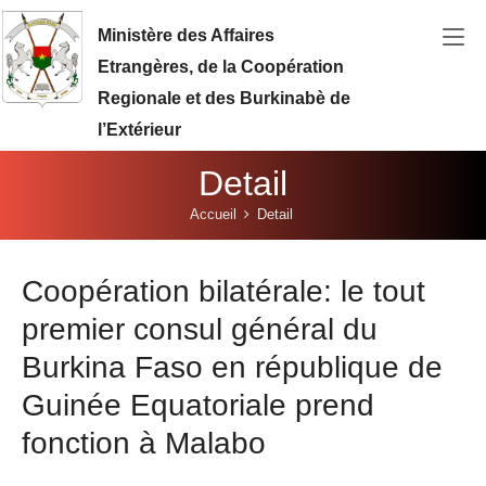
Aller au contenu principal
Ministère des Affaires
Etrangères, de la Coopération
Regionale et des Burkinabè de
l’Extérieur
Detail
Vous êtes ici:
Accueil
Detail
Coopération bilatérale: le tout
premier consul général du
Burkina Faso en république de
Guinée Equatoriale prend
fonction à Malabo