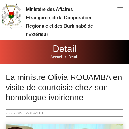
Aller au contenu principal
Ministère des Affaires
Etrangères, de la Coopération
Regionale et des Burkinabè de
l’Extérieur
Detail
Vous êtes ici:
Accueil
Detail
La ministre Olivia ROUAMBA en
visite de courtoisie chez son
homologue ivoirienne
06/03/2023
ACTUALITÉ