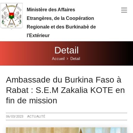
Aller au contenu principal
Ministère des Affaires
Etrangères, de la Coopération
Regionale et des Burkinabè de
l’Extérieur
Detail
Vous êtes ici:
Accueil
Detail
Ambassade du Burkina Faso à
Rabat : S.E.M Zakalia KOTE en
fin de mission
06/03/2023
ACTUALITÉ