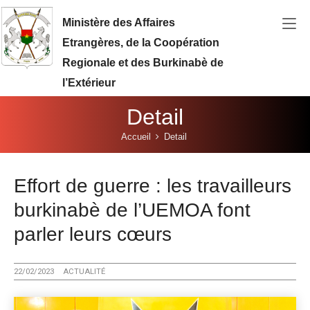
Aller au contenu principal
Ministère des Affaires
Etrangères, de la Coopération
Regionale et des Burkinabè de
l’Extérieur
Detail
Vous êtes ici:
Accueil
Detail
Effort de guerre : les travailleurs
burkinabè de l’UEMOA font
parler leurs cœurs
22/02/2023
ACTUALITÉ