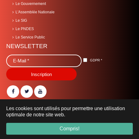
Le Gouvernement
L'Assemblée Nationale
Le SIG
Le PNDES
Le Service Public
NEWSLETTER
GDPR
*
Les cookies sont utilisés pour permettre une utilisation
© 2021 Ministère des Affaires Etrangères, de la Coopération et
optimale de notre site web.
des Burkinabè de l’Extérieur -
ministere_affairesetrangeres.gov.bf
- Tous droits réservés.
Compris!
Mentions Légales