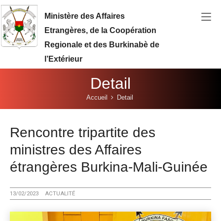
Aller au contenu principal
Ministère des Affaires
Etrangères, de la Coopération
Regionale et des Burkinabè de
l’Extérieur
Detail
Vous êtes ici:
Accueil
Detail
Rencontre tripartite des
ministres des Affaires
étrangères Burkina-Mali-Guinée
13/02/2023
ACTUALITÉ