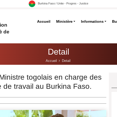
Burkina Faso / Unite - Progres - Justice
Accueil
Ministère
Informations
Bu
ion
è de
Detail
Accueil
Detail
 Ministre togolais en charge des
e de travail au Burkina Faso.