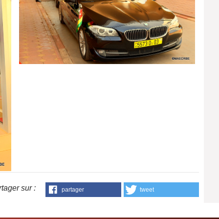
tager sur :
partager
tweet