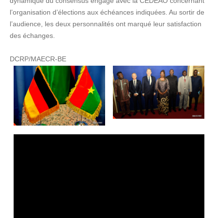
dynamique du consensus engagé avec la CEDEAO concernant
l’organisation d’élections aux échéances indiquées. Au sortir de
l’audience, les deux personnalités ont marqué leur satisfaction
des échanges.
DCRP/MAECR-BE