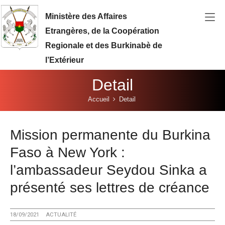
Aller au contenu principal
Ministère des Affaires
Etrangères, de la Coopération
Regionale et des Burkinabè de
l’Extérieur
Detail
Vous êtes ici:
Accueil
Detail
Mission permanente du Burkina
Faso à New York :
l’ambassadeur Seydou Sinka a
présenté ses lettres de créance
18/09/2021
ACTUALITÉ